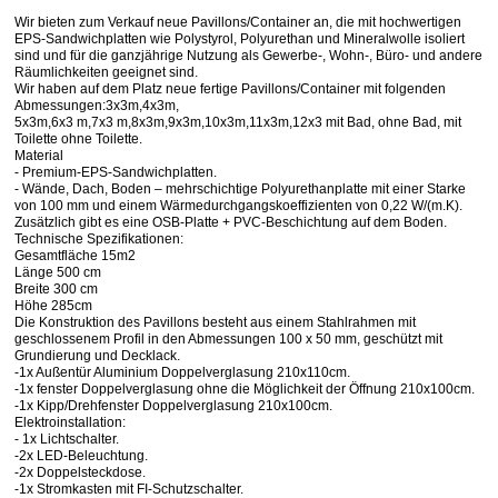
Wir bieten zum Verkauf neue Pavillons/Container an, die mit hochwertigen
EPS-Sandwichplatten wie Polystyrol, Polyurethan und Mineralwolle isoliert
sind und für die ganzjährige Nutzung als Gewerbe-, Wohn-, Büro- und andere
Räumlichkeiten geeignet sind.
Wir haben auf dem Platz neue fertige Pavillons/Container mit folgenden
Abmessungen:3x3m,4x3m,
5x3m,6x3 m,7x3 m,8x3m,9x3m,10x3m,11x3m,12x3 mit Bad, ohne Bad, mit
Toilette ohne Toilette.
Material
- Premium-EPS-Sandwichplatten.
- Wände, Dach, Boden – mehrschichtige Polyurethanplatte mit einer Starke
von 100 mm und einem Wärmedurchgangskoeffizienten von 0,22 W/(m.K).
Zusätzlich gibt es eine OSB-Platte + PVC-Beschichtung auf dem Boden.
Technische Spezifikationen:
Gesamtfläche 15m2
Länge 500 cm
Breite 300 cm
Höhe 285cm
Die Konstruktion des Pavillons besteht aus einem Stahlrahmen mit
geschlossenem Profil in den Abmessungen 100 x 50 mm, geschützt mit
Grundierung und Decklack.
-1x Außentür Aluminium Doppelverglasung 210x110cm.
-1x fenster Doppelverglasung ohne die Möglichkeit der Öffnung 210x100cm.
-1x Kipp/Drehfenster Doppelverglasung 210x100cm.
Elektroinstallation:
- 1x Lichtschalter.
-2x LED-Beleuchtung.
-2x Doppelsteckdose.
-1x Stromkasten mit FI-Schutzschalter.