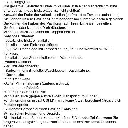
-1x Lüftungsgitter.
Die gesamte Elektroinstallation im Pavillon ist in einer Mehrschichtplatine
untergebracht (das Elektrokabel ist nicht sichtbar).
Auswahl der Farbe der Außenkassetten (im Preis des Pavillons enthalten).
Sie können unsere Pavillons/Container ganz nach Ihren Wünschen gestalten
Sie können die Farben des Pavillons nach Ihrem Ermessen bestellen.
Größeres oder kleineres Dreh-/Kippfenster.
Wir bieten auch Container mit Doppeltüren an.
Sonstiges Zubehör:
- zusätzliche Elektroinstallation
- Installation von Elektroheizkörpern
- 3,5-kW-Klimaanlage mit Fernbedienung, Kalt- und Warmluft mit WI-FI-
Funktion.
-Installation von Sonnenkollektoren, Wärmepumpe.
-Alarminstallation.
- WC mit Waschbecken
- Badezimmer mit Toilette, Waschbecken, Duschkabine.
- Kochnische.
-eine Trennwand.
- Außen-/Innenjalousien (Einbruchschutz).
- und anderes Zubehör.
MEHR INFORMATIONEN!!!
Wir bieten auch (gegen Aufpreis) den Transport zum Kunden.
Für Unternehmen mit EU USt-IdNr. wird keine MwSt. berechnet (Preis gleich
Mitnahmepreis).
12 Monate Garantie auf den Pavillon/Container.
Wir sprechen Polnisch und Deutsch.
Bitte kontaktieren Sie uns vor dem Kauf per E-Mail oder Telefon, wenn Sie
Fragen zur Fertigstellung und zum Liefertermin des Pavillons/Containers
haben.