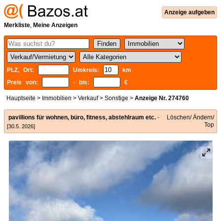
Anzeige aufgeben
Merkliste
,
Meine Anzeigen
PLZ, Ort:
Umkreis:
km
Preis von:
- bis:
€
Hauptseite
>
Immobilien
>
Verkauf
>
Sonstige
>
Anzeige Nr. 274760
pavillions für wohnen, büro, fitness, abstehlraum etc.
Löschen/ Ändern/
-
Top
[30.5. 2026]