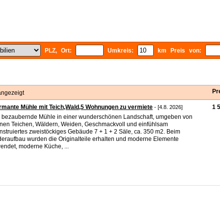
PLZ, Ort:
Umkreis:
km Preis von:
Pr
angezeigt
mante Mühle mit Teich,Wald,5 Wohnungen zu vermiete
1 
- [4.8. 2026]
 bezaubernde Mühle in einer wunderschönen Landschaft, umgeben von
nen Teichen, Wäldern, Weiden, Geschmackvoll und einfühlsam
nstruiertes zweistöckiges Gebäude 7 + 1 + 2 Säle, ca. 350 m2. Beim
eraufbau wurden die Originalteile erhalten und moderne Elemente
endet, moderne Küche, ...