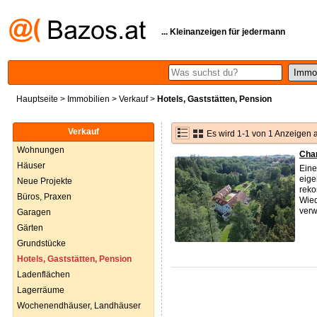
... Kleinanzeigen für jedermann
Hauptseite
>
Immobilien
>
Verkauf
>
Hotels, Gaststätten, Pension
Verkauf
Es wird 1-1 von 1 Anzeigen 
Wohnungen
Char
Häuser
Eine
eige
Neue Projekte
reko
Büros, Praxen
Wied
verw
Garagen
Gärten
Grundstücke
Hotels, Gaststätten, Pension
Ladenflächen
Lagerräume
Wochenendhäuser, Landhäuser