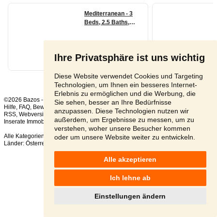
Ihre Privatsphäre ist uns wichtig
Diese Website verwendet Cookies und Targeting
Technologien, um Ihnen ein besseres Internet-
Erlebnis zu ermöglichen und die Werbung, die
©2026 Bazos -
Kleinanzeigen, Bazar Wohnungen
Sie sehen, besser an Ihre Bedürfnisse
Hilfe
,
FAQ
,
Bewertung
,
Kontakt
,
Nutzungsbedingungen
,
Datenschutzerklärung
,
anzupassen. Diese Technologien nutzen wir
RSS
,
außerdem, um Ergebnisse zu messen, um zu
Inserate Immobilien gesamt:
20
, in 24 Stunden:
1
verstehen, woher unsere Besucher kommen
Alle Kategorien
,
Beliebte Suchen
oder um unsere Website weiter zu entwickeln.
Länder:
Österreich
,
Tschechien
,
Slowakei
,
Polen
Alle akzeptieren
Ich lehne ab
Einstellungen ändern