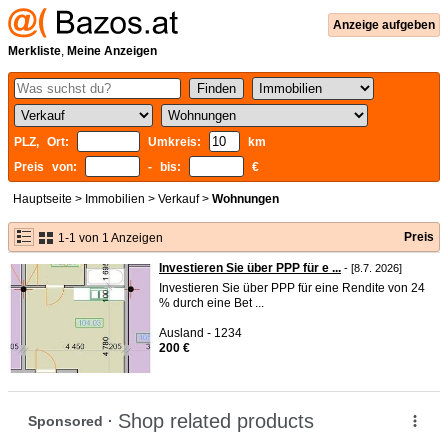
Anzeige aufgeben
Merkliste
,
Meine Anzeigen
PLZ, Ort:
Umkreis:
km
Preis von:
- bis:
€
Hauptseite
>
Immobilien
>
Verkauf
>
Wohnungen
Preis
1-1 von 1 Anzeigen
Investieren Sie über PPP für e ...
- [8.7. 2026]
Investieren Sie über PPP für eine Rendite von 24
% durch eine Bet ...
Ausland - 1234
200 €