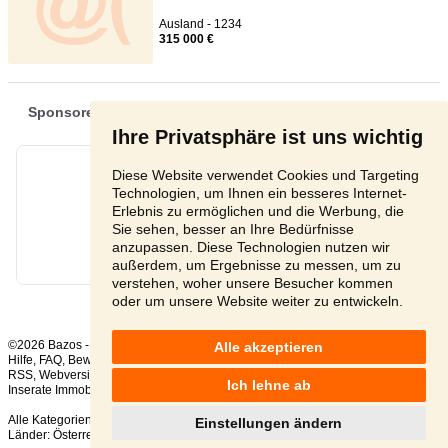
Ausland - 1234
315 000 €
Ihre Privatsphäre ist uns wichtig
Diese Website verwendet Cookies und Targeting
Technologien, um Ihnen ein besseres Internet-
Erlebnis zu ermöglichen und die Werbung, die
Sie sehen, besser an Ihre Bedürfnisse
anzupassen. Diese Technologien nutzen wir
außerdem, um Ergebnisse zu messen, um zu
verstehen, woher unsere Besucher kommen
oder um unsere Website weiter zu entwickeln.
©2026 Bazos -
Kleinanzeigen, Bazar Wochenendhäuser, Landhäuser
Alle akzeptieren
Hilfe
,
FAQ
,
Bewertung
,
Kontakt
,
Nutzungsbedingungen
,
Datenschutzerklärung
,
RSS
,
Ich lehne ab
Inserate Immobilien gesamt:
21
, in 24 Stunden:
1
Alle Kategorien
,
Beliebte Suchen
Einstellungen ändern
Länder:
Österreich
,
Tschechien
,
Slowakei
,
Polen