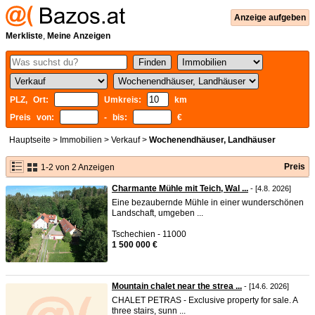
Anzeige aufgeben
Merkliste
,
Meine Anzeigen
PLZ, Ort:
Umkreis:
km
Preis von:
- bis:
€
Hauptseite
>
Immobilien
>
Verkauf
>
Wochenendhäuser, Landhäuser
Preis
1-2 von 2 Anzeigen
Charmante Mühle mit Teich, Wal ...
- [4.8. 2026]
Eine bezaubernde Mühle in einer wunderschönen
Landschaft, umgeben ...
Tschechien - 11000
1 500 000 €
Mountain chalet near the strea ...
- [14.6. 2026]
CHALET PETRAS - Exclusive property for sale. A
three stairs, sunn ...