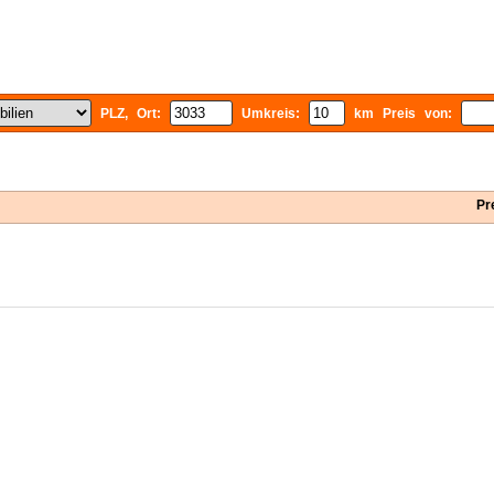
PLZ, Ort:
Umkreis:
km Preis von:
Pr