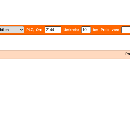
PLZ, Ort:
Umkreis:
km Preis von:
Pr