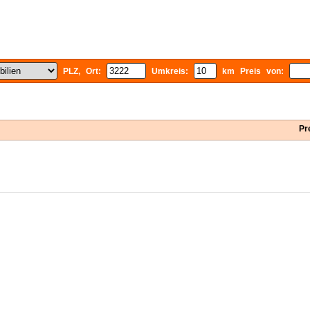
PLZ, Ort:
Umkreis:
km Preis von:
Pr