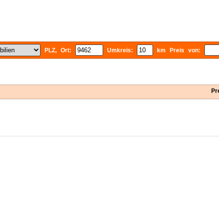
PLZ, Ort:
Umkreis:
km Preis von:
Pr