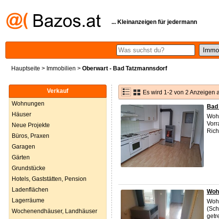
... Kleinanzeigen für jedermann
Hauptseite
>
Immobilien
>
Oberwart - Bad Tatzmannsdorf
Verkauf
Es wird 1-2 von 2 Anzeigen 
Wohnungen
Bad
Häuser
Wohn
Vorr
Neue Projekte
Rich
Büros, Praxen
Garagen
Gärten
Grundstücke
Hotels, Gaststätten, Pension
Ladenflächen
Wohn
Lagerräume
Wohn
(Sch
Wochenendhäuser, Landhäuser
getr