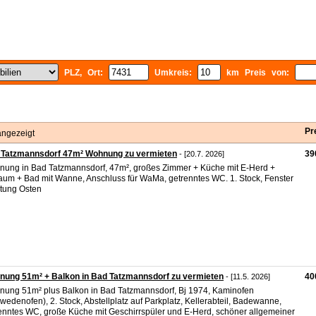
PLZ, Ort:
Umkreis:
km Preis von:
Pr
angezeigt
 Tatzmannsdorf 47m² Wohnung zu vermieten
39
- [20.7. 2026]
ung in Bad Tatzmannsdorf, 47m², großes Zimmer + Küche mit E-Herd +
aum + Bad mit Wanne, Anschluss für WaMa, getrenntes WC. 1. Stock, Fenster
tung Osten
ung 51m² + Balkon in Bad Tatzmannsdorf zu vermieten
40
- [11.5. 2026]
ung 51m² plus Balkon in Bad Tatzmannsdorf, Bj 1974, Kaminofen
wedenofen), 2. Stock, Abstellplatz auf Parkplatz, Kellerabteil, Badewanne,
enntes WC, große Küche mit Geschirrspüler und E-Herd, schöner allgemeiner