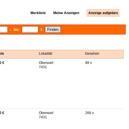
Merkliste
Meine Anzeigen
Anzeige aufgeben
- bis:
€
eis
Lokalität
Gesehen
0 €
Oberwart
88 x
7431
0 €
Oberwart
266 x
7431