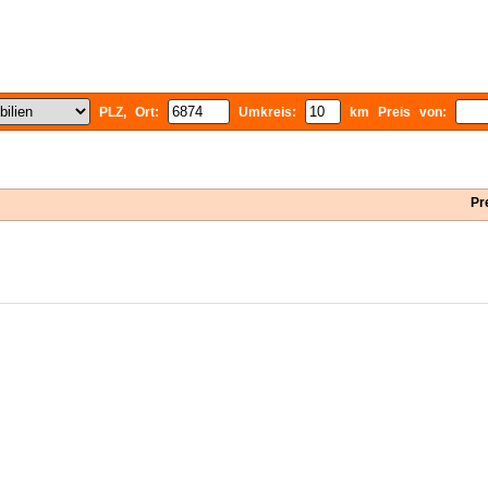
PLZ, Ort:
Umkreis:
km Preis von:
Pr