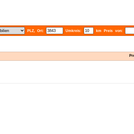
PLZ, Ort:
Umkreis:
km Preis von:
Pr