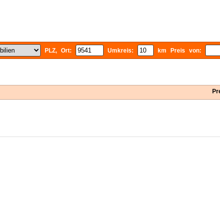
PLZ, Ort:
Umkreis:
km Preis von:
Pr