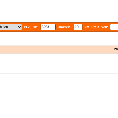
PLZ, Ort:
Umkreis:
km Preis von:
Pr