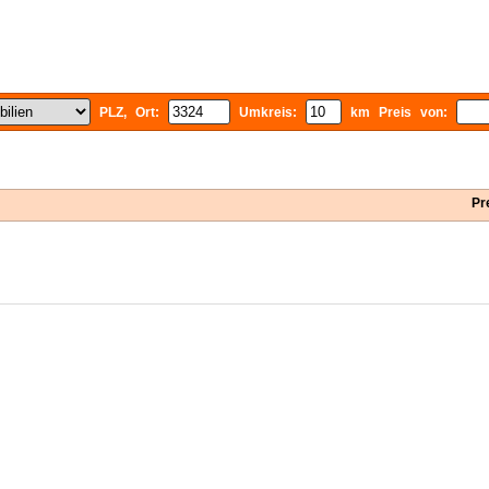
PLZ, Ort:
Umkreis:
km Preis von:
Pr