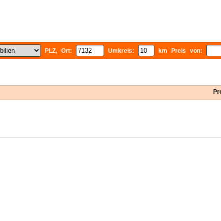
PLZ, Ort:
Umkreis:
km Preis von:
Pr