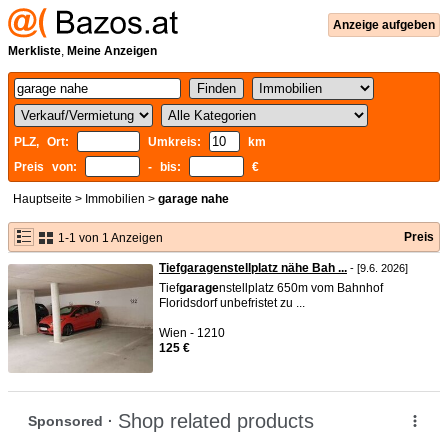
Anzeige aufgeben
Merkliste
,
Meine Anzeigen
PLZ, Ort:
Umkreis:
km
Preis von:
- bis:
€
Hauptseite
>
Immobilien
>
garage nahe
Preis
1-1 von 1 Anzeigen
Tiefgaragenstellplatz nähe Bah ...
- [9.6. 2026]
Tief
garage
nstellplatz 650m vom Bahnhof
Floridsdorf unbefristet zu ...
Wien - 1210
125 €