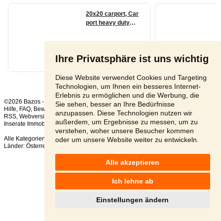
Ihre Privatsphäre ist uns wichtig
Diese Website verwendet Cookies und Targeting
Technologien, um Ihnen ein besseres Internet-
Erlebnis zu ermöglichen und die Werbung, die
©2026 Bazos -
Kleinanzeigen, Bazar
Sie sehen, besser an Ihre Bedürfnisse
Hilfe
,
FAQ
,
Bewertung
,
Kontakt
,
Nutzungsbedingungen
,
Datenschutzerklärung
,
anzupassen. Diese Technologien nutzen wir
RSS
,
außerdem, um Ergebnisse zu messen, um zu
Inserate Immobilien gesamt:
21
, in 24 Stunden:
1
verstehen, woher unsere Besucher kommen
Alle Kategorien
,
Beliebte Suchen
oder um unsere Website weiter zu entwickeln.
Länder:
Österreich
,
Tschechien
,
Slowakei
,
Polen
Alle akzeptieren
Ich lehne ab
Einstellungen ändern