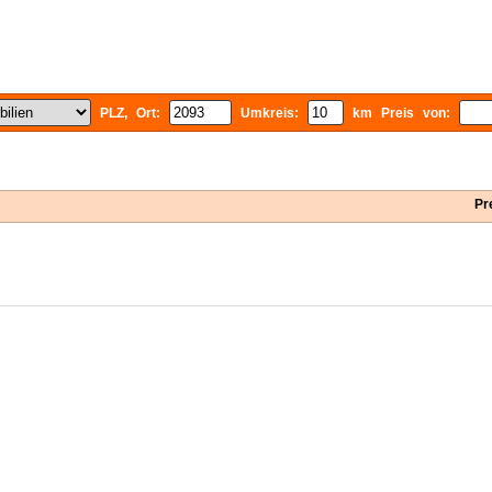
PLZ, Ort:
Umkreis:
km Preis von:
Pr