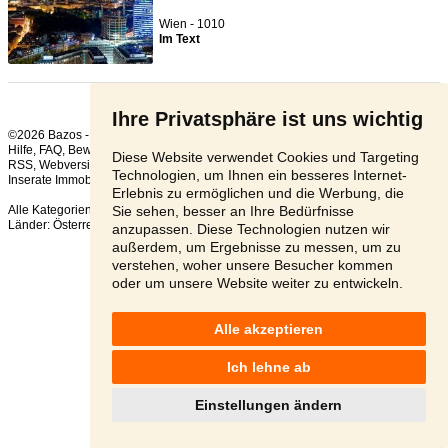
Wien - 1010
Im Text
Ihre Privatsphäre ist uns wichtig
©2026 Bazos -
Kleinanzeigen, Bazar
Hilfe
,
FAQ
,
Bewertung
,
Kontakt
,
Nutzungsbedingungen
,
Datenschutzerklärung
,
Diese Website verwendet Cookies und Targeting
RSS
,
Technologien, um Ihnen ein besseres Internet-
Inserate Immobilien gesamt:
19
, in 24 Stunden:
1
Erlebnis zu ermöglichen und die Werbung, die
Sie sehen, besser an Ihre Bedürfnisse
Alle Kategorien
,
Beliebte Suchen
Länder:
Österreich
,
Tschechien
,
Slowakei
,
Polen
anzupassen. Diese Technologien nutzen wir
außerdem, um Ergebnisse zu messen, um zu
verstehen, woher unsere Besucher kommen
oder um unsere Website weiter zu entwickeln.
Alle akzeptieren
Ich lehne ab
Einstellungen ändern