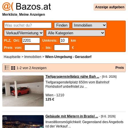
Anzeige aufgeben
Merkliste
,
Meine Anzeigen
PLZ, Ort:
Umkreis:
km
Preis von:
- bis:
€
Hauptseite
>
Immobilien
>
Wien-Umgebung - Gerasdorf
Preis
1-2 von 2 Anzeigen
Tiefgaragenstellplatz nähe Bah ...
- [9.6. 2026]
Tiefgaragenstellplatz 650m vom Bahnhof
Floridsdorf unbefristet zu ...
Wien - 1210
125 €
Gebäude mit Mietern in Bratisl ...
- [9.6. 2026]
Investitionsmöglichkeit: Gegenstand des Angebots
ist der Verkauf ...