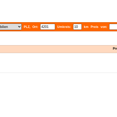
PLZ, Ort:
Umkreis:
km Preis von:
Pr