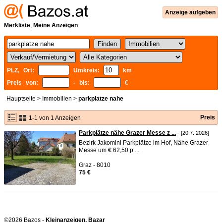
Anzeige aufgeben
Merkliste
,
Meine Anzeigen
PLZ, Ort:
Umkreis:
km
Preis von:
- bis:
€
Hauptseite
>
Immobilien
>
parkplatze nahe
Preis
1-1 von 1 Anzeigen
Parkplätze nähe Grazer Messe z ...
- [20.7. 2026]
Bezirk Jakomini Parkplätze im Hof, Nähe Grazer
Messe um € 62,50 p ...
Graz - 8010
75 €
©2026 Bazos -
Kleinanzeigen, Bazar