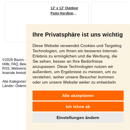
Ihre Privatsphäre ist uns wichtig
Diese Website verwendet Cookies und Targeting
Technologien, um Ihnen ein besseres Internet-
Erlebnis zu ermöglichen und die Werbung, die
©2026 Bazos -
Kleinanzeigen, Bazar
Sie sehen, besser an Ihre Bedürfnisse
Hilfe
,
FAQ
,
Bewertung
,
Kontakt
,
Nutzungsbedingungen
,
Datenschutzerklärung
,
anzupassen. Diese Technologien nutzen wir
RSS
,
außerdem, um Ergebnisse zu messen, um zu
Inserate Immobilien gesamt:
20
, in 24 Stunden:
1
verstehen, woher unsere Besucher kommen
Alle Kategorien
,
Beliebte Suchen
oder um unsere Website weiter zu entwickeln.
Länder:
Österreich
,
Tschechien
,
Slowakei
,
Polen
Alle akzeptieren
Ich lehne ab
Einstellungen ändern