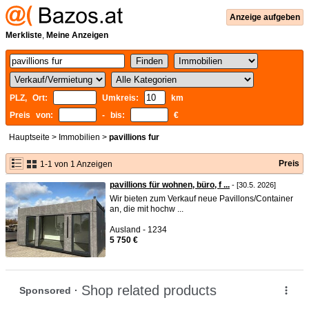
Anzeige aufgeben
Merkliste
,
Meine Anzeigen
PLZ, Ort:
Umkreis:
km
Preis von:
- bis:
€
Hauptseite
>
Immobilien
>
pavillions fur
Preis
1-1 von 1 Anzeigen
pavillions für wohnen, büro, f ...
- [30.5. 2026]
Wir bieten zum Verkauf neue Pavillons/Container
an, die mit hochw ...
Ausland - 1234
5 750 €