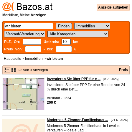
Anzeige aufgeben
Merkliste
,
Meine Anzeigen
PLZ, Ort:
Umkreis:
km
Preis von:
- bis:
€
Hauptseite
>
Immobilien
>
wir bieten
Preis
1-3 von 3 Anzeigen
Investieren Sie über PPP für e ...
- [8.7. 2026]
Investieren Sie über PPP für eine Rendite von 24
% durch eine Bet ...
Ausland - 1234
200 €
Modernes 5-Zimmer-Familienhaus ...
- [21.6. 2026]
Modernes 5-Zimmer-Familienhaus in Lével zu
verkaufen – ideale Lag ...